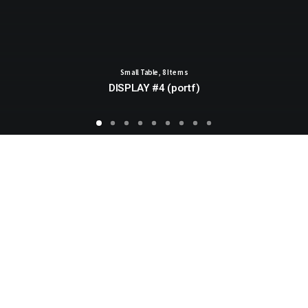
Small Table
,
8 Items
DISPLAY #4 (portf)