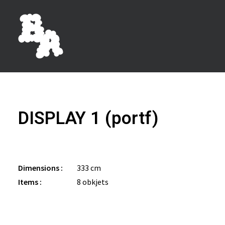
DISPLAY 1 (portf)
Dimensions :
333 cm
Items :
8 obkjets